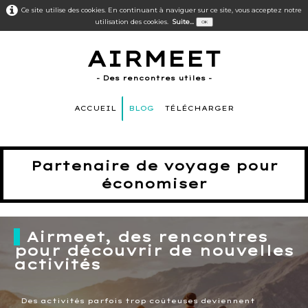
Ce site utilise des cookies. En continuant à naviguer sur ce site, vous acceptez notre
utilisation des cookies.
Suite...
OK
AIRMEET
- Des rencontres utiles -
ACCUEIL
BLOG
TÉLÉCHARGER
Partenaire de voyage pour
économiser
Airmeet, des rencontres
pour découvrir de nouvelles
activités
Des activités parfois trop coûteuses deviennent