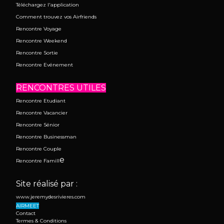
Téléchargez l'application
Comment trouvez vos Airfriends
Rencontre Voyage
Rencontre Weekend
Rencontre Sortie
Rencontre Evénement
RENCONTRES UTILES
Rencontre Etudiant
Rencontre Vacancier
Rencontre Sénior
Rencontre Businessman
Rencontre Couple
e
Rencontre Famill
Site réalisé par :
www.jeremydesrivieres.com
AIRMEET
Contact
Termes & Conditions