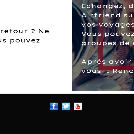
Echangez, d
Airfriend su
vos voyage
 retour ? Ne
Vous pouvez
us pouvez
groupes de 
Après avoir
vous : Ren