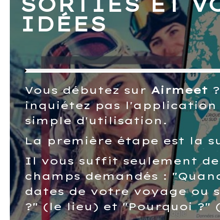
SORTIES ET V
IDÉES
Vous débutez sur
Airmeet
?
inquiétez pas l'application 
simple d'utilisation.
La première étape est la s
Il vous suffit seulement de
champs demandés : "Quand 
dates de votre voyage ou s
?" (le lieu) et "Pourquoi ?" 