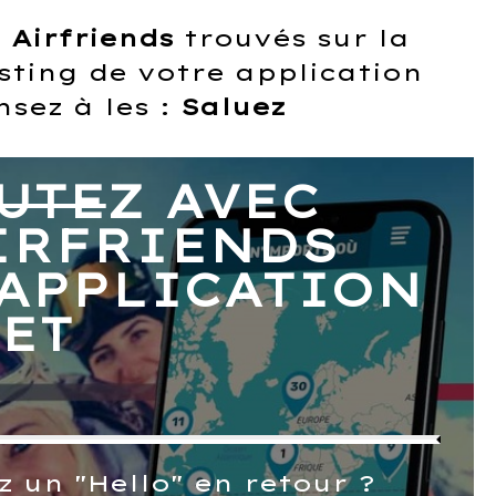
s
Airfriends
trouvés sur la
sting de votre application
nsez à les :
Saluez
UTE
Z AVEC
IRFRIENDS
'APPLICATION
ET
 un "Hello" en retour ?