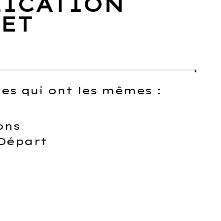
LICATION
EET
es qui ont les mêmes :
ons
 Départ