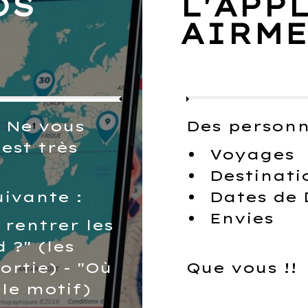
OS
L'APP
AIRM
 Ne vous
Des personn
est très
Voyages
Destinati
uivante :
Dates de
Envies
 rentrer les
?" (les
ortie) - "Où
Que vous !!
(le motif)