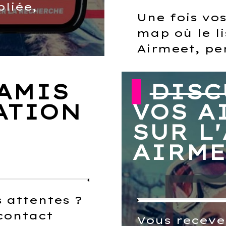
liée,
Une fois vo
map où le li
Airmeet, pe
AMIS
DISC
ATION
VOS A
SUR L
AIRME
 attentes ?
contact
Vous recevez