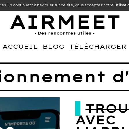
kies. En continuant à naviguer sur ce site, vous acceptez notre utilisa
AIRMEET
- Des rencontres utiles -
ACCUEIL
BLOG
TÉLÉCHARGER
tionnement d
S
TROU
AVEC